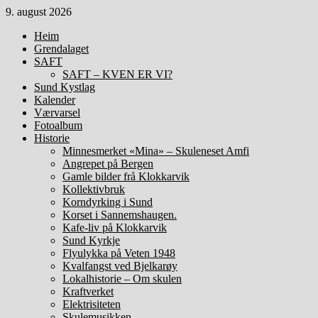
Gå
9. august 2026
til
Heim
innhold
Grendalaget
SAFT
SAFT – KVEN ER VI?
Sund Kystlag
Kalender
Værvarsel
Fotoalbum
Historie
Minnesmerket «Mina» – Skuleneset Amfi
Angrepet på Bergen
Gamle bilder frå Klokkarvik
Kollektivbruk
Korndyrking i Sund
Korset i Sannemshaugen.
Kafe-liv på Klokkarvik
Sund Kyrkje
Flyulykka på Veten 1948
Kvalfangst ved Bjelkarøy
Lokalhistorie – Om skulen
Kraftverket
Elektrisiteten
Skulemusikken