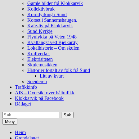
Gamle bilder frå Klokkarvik
Kollektivbruk
Korndyrking i Sund
Korset i Sannemshaugen.
Kafe-liv på Klokkarvik
Sund Kyrkje
Flyulykka på Veten 1948
Kvalfangst ved Bjelkarøy
Lokalhistorie – Om skulen
Kraftverket
Elektrisiteten
Skulemusikken
Historier fortalt av folk frå Sund
Litt av kvart
Speideren
Trafikkinfo
AIS – Oversikt over båttrafikk
Klokkarvik på Facebook
Båtlaget
Søk
etter:
Meny
Heim
Grendalaget