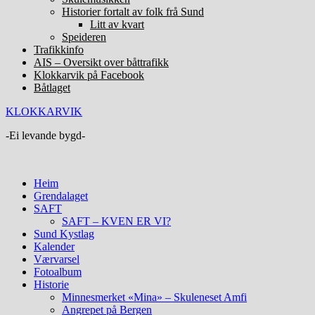
Historier fortalt av folk frå Sund
Litt av kvart
Speideren
Trafikkinfo
AIS – Oversikt over båttrafikk
Klokkarvik på Facebook
Båtlaget
KLOKKARVIK
-Ei levande bygd-
Heim
Grendalaget
SAFT
SAFT – KVEN ER VI?
Sund Kystlag
Kalender
Værvarsel
Fotoalbum
Historie
Minnesmerket «Mina» – Skuleneset Amfi
Angrepet på Bergen