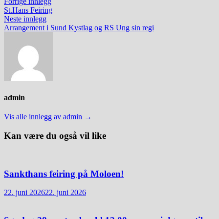
Innleggsnavigasjon
Forrige
Forrige innlegg
innlegg:
St.Hans Feiring
Neste
Neste innlegg
innlegg:
Arrangement i Sund Kystlag og RS Ung sin regi
admin
Vis alle innlegg av admin →
Kan være du også vil like
Sankthans feiring på Moloen!
22. juni 2026
22. juni 2026