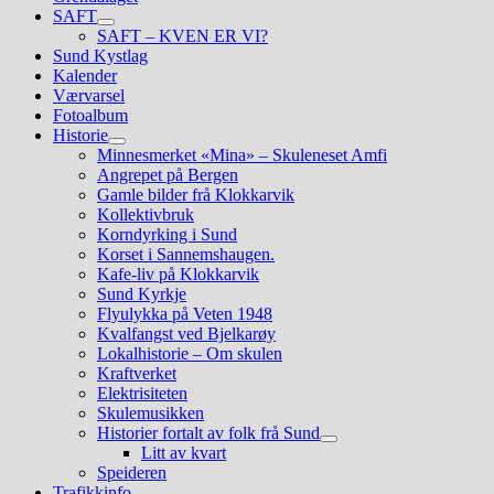
SAFT
Show
SAFT – KVEN ER VI?
sub
Sund Kystlag
menu
Kalender
Værvarsel
Fotoalbum
Historie
Show
Minnesmerket «Mina» – Skuleneset Amfi
sub
Angrepet på Bergen
menu
Gamle bilder frå Klokkarvik
Kollektivbruk
Korndyrking i Sund
Korset i Sannemshaugen.
Kafe-liv på Klokkarvik
Sund Kyrkje
Flyulykka på Veten 1948
Kvalfangst ved Bjelkarøy
Lokalhistorie – Om skulen
Kraftverket
Elektrisiteten
Skulemusikken
Historier fortalt av folk frå Sund
Show
Litt av kvart
sub
Speideren
menu
Trafikkinfo