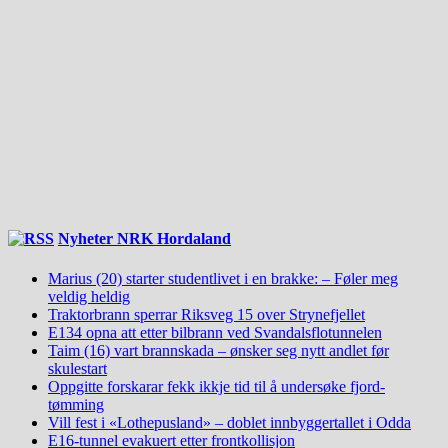
Nyheter NRK Hordaland
Marius (20) starter studentlivet i en brakke: – Føler meg
veldig heldig
Traktorbrann sperrar Riksveg 15 over Strynefjellet
E134 opna att etter bilbrann ved Svandalsflotunnelen
Taim (16) vart brannskada – ønsker seg nytt andlet før
skulestart
Oppgitte forskarar fekk ikkje tid til å undersøke fjord-
tømming
Vill fest i «Lothepusland» – doblet innbyggertallet i Odda
E16-tunnel evakuert etter frontkollisjon