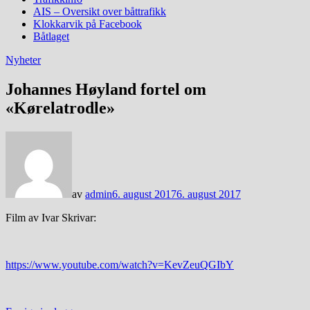
AIS – Oversikt over båttrafikk
Klokkarvik på Facebook
Båtlaget
Nyheter
Johannes Høyland fortel om
«Kørelatrodle»
av
admin
6. august 2017
6. august 2017
Film av Ivar Skrivar:
https://www.youtube.com/watch?v=KevZeuQGIbY