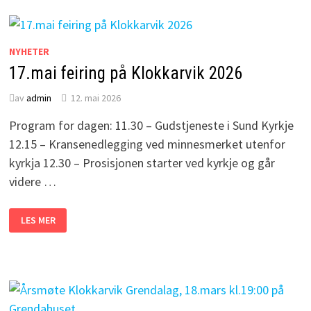
NYHETER
17.mai feiring på Klokkarvik 2026
av
admin
12. mai 2026
Program for dagen: 11.30 – Gudstjeneste i Sund Kyrkje
12.15 – Kransenedlegging ved minnesmerket utenfor
kyrkja 12.30 – Prosisjonen starter ved kyrkje og går
videre …
17.MAI
LES MER
FEIRING
PÅ
KLOKKARVIK
2026