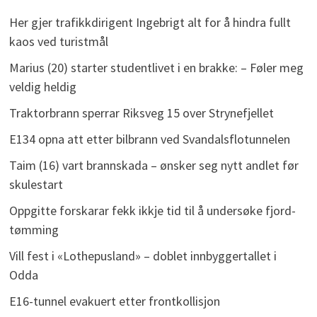
Her gjer trafikkdirigent Ingebrigt alt for å hindra fullt
kaos ved turistmål
Marius (20) starter studentlivet i en brakke: – Føler meg
veldig heldig
Traktorbrann sperrar Riksveg 15 over Strynefjellet
E134 opna att etter bilbrann ved Svandalsflotunnelen
Taim (16) vart brannskada – ønsker seg nytt andlet før
skulestart
Oppgitte forskarar fekk ikkje tid til å undersøke fjord-
tømming
Vill fest i «Lothepusland» – doblet innbyggertallet i
Odda
E16-tunnel evakuert etter frontkollisjon