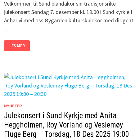
Velkommen til Sund blandakor sin tradisjonsrike
julekonsert Søndag 7. desember kl. 19.00 i Sund kyrkje I
år har vi med oss Øygarden kulturskulekor med dirigent
…
JULEKONSERT
LES MER
SUND
BLANDAKOR
–
SØNDAG
7.
DESEMBER
KL.
19.00
NYHETER
Julekonsert i Sund Kyrkje med Anita
Heggholmen, Roy Vorland og Veslemøy
Fluge Berg – Torsdag, 18 Des 2025 19:00