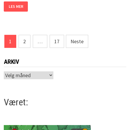
FOLKEAKADEMIET
LES MER
KLOKKARVIKS
KURSTILBUD
PÅ
SAFT
Sidepaginering
1
2
…
17
Neste
ARKIV
Arkiv
Været: