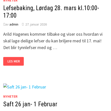
NYHETER
Lefsebaking, Lørdag 28. mars kl.10:00-
17:00
av
admin
27. januar 2026
Arild Hagenes kommer tilbake og viser oss hvordan vi
skal lage deilige lefser du kan briljere med til 17. mai!
Det blir tynnlefser med og …
LEFSEBAKING,
LES MER
LØRDAG
28.
MARS
KL.10:00-
17:00
NYHETER
Saft 26 jan- 1 Februar