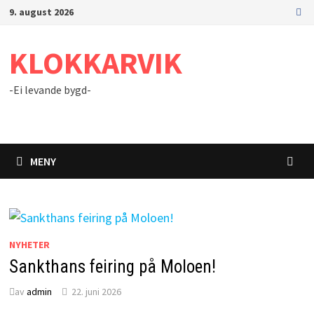
Gå
9. august 2026
til
innhold
KLOKKARVIK
-Ei levande bygd-
MENY
NYHETER
Sankthans feiring på Moloen!
av
admin
22. juni 2026