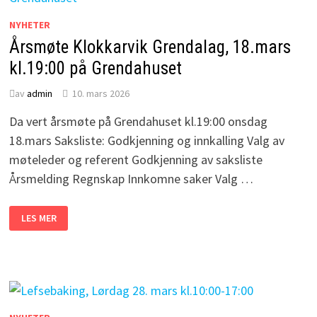
NYHETER
Årsmøte Klokkarvik Grendalag, 18.mars
kl.19:00 på Grendahuset
av
admin
10. mars 2026
Da vert årsmøte på Grendahuset kl.19:00 onsdag
18.mars Saksliste: Godkjenning og innkalling Valg av
møteleder og referent Godkjenning av saksliste
Årsmelding Regnskap Innkomne saker Valg …
ÅRSMØTE
LES MER
KLOKKARVIK
GRENDALAG,
18.MARS
KL.19:00
PÅ
GRENDAHUSET