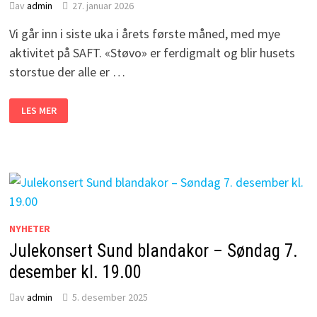
av
admin
27. januar 2026
Vi går inn i siste uka i årets første måned, med mye
aktivitet på SAFT. «Støvo» er ferdigmalt og blir husets
storstue der alle er …
SAFT
LES MER
26
JAN-
1
FEBRUAR
NYHETER
Julekonsert Sund blandakor – Søndag 7.
desember kl. 19.00
av
admin
5. desember 2025