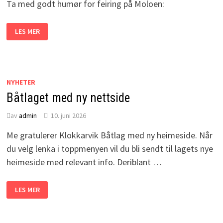
Ta med godt humør for feiring på Moloen:
SANKTHANS
LES MER
FEIRING
PÅ
MOLOEN!
NYHETER
Båtlaget med ny nettside
av
admin
10. juni 2026
Me gratulerer Klokkarvik Båtlag med ny heimeside. Når
du velg lenka i toppmenyen vil du bli sendt til lagets nye
heimeside med relevant info. Deriblant …
BÅTLAGET
LES MER
MED
NY
NETTSIDE