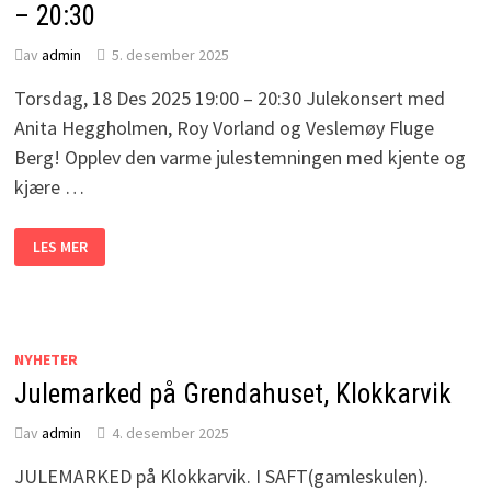
– 20:30
av
admin
5. desember 2025
Torsdag, 18 Des 2025 19:00 – 20:30 Julekonsert med
Anita Heggholmen, Roy Vorland og Veslemøy Fluge
Berg! Opplev den varme julestemningen med kjente og
kjære …
JULEKONSERT
LES MER
I
SUND
KYRKJE
MED
ANITA
HEGGHOLMEN,
ROY
NYHETER
VORLAND
OG
Julemarked på Grendahuset, Klokkarvik
VESLEMØY
FLUGE
BERG
av
admin
4. desember 2025
–
TORSDAG,
18
JULEMARKED på Klokkarvik. I SAFT(gamleskulen).
DES