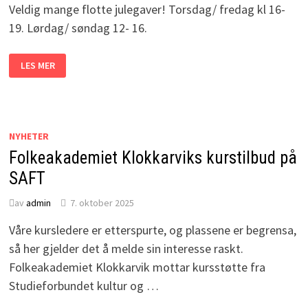
2025
Veldig mange flotte julegaver! Torsdag/ fredag kl 16-
19:00
–
19. Lørdag/ søndag 12- 16.
20:30
JULEMARKED
LES MER
PÅ
GRENDAHUSET,
KLOKKARVIK
NYHETER
Folkeakademiet Klokkarviks kurstilbud på
SAFT
av
admin
7. oktober 2025
Våre kursledere er etterspurte, og plassene er begrensa,
så her gjelder det å melde sin interesse raskt.
Folkeakademiet Klokkarvik mottar kursstøtte fra
Studieforbundet kultur og …